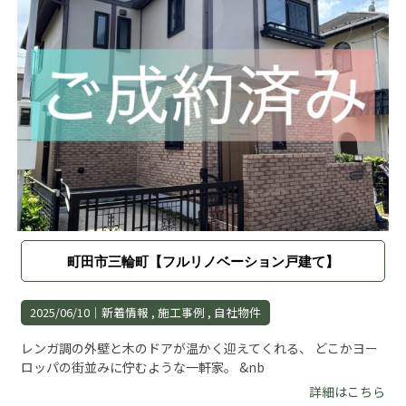
町田市三輪町【フルリノベーション戸建て】
2025/06/10｜
新着情報
施工事例
自社物件
レンガ調の外壁と木のドアが温かく迎えてくれる、 どこかヨー
ロッパの街並みに佇むような一軒家。 &nb
詳細はこちら