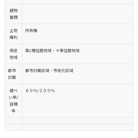
建物
面積
土地
所有権
権利
用途
第1種住居地域・４準住居地域
地域
都市
都市計画区域・市街化区域
計画
建ぺ
６０％/２００％
い率/
容積
率