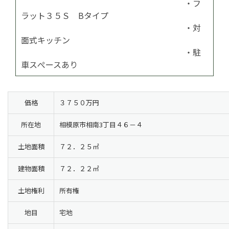
・フ
ラット３５Ｓ Bタイプ
・対
面式キッチン
・駐
車スぺースあり
価格
３７５０万円
所在地
相模原市相南3丁目４６－４
土地面積
７２．２５㎡
建物面積
７２．２２㎡
土地権利
所有権
地目
宅地