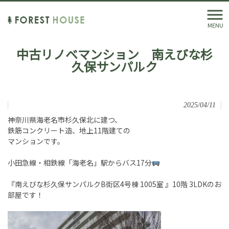
MENU
中古リノベマンション 南えびな杉
久保サンパルク
2025/04/11
神奈川県海老名市杉久保北に建つ、
鉄筋コンクリート造、地上11階建ての
マンションです。
小田急線・相鉄線「海老名」駅からバス17分
『南えびな杉久保サンパルクB街区4号棟 1005室 』10階 3LDKのお
部屋です！